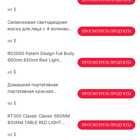
интеллектуальным сенсорным
из
$
экраном.
Силиконовая светодиодная
маска для лица с 4-волновой
ПРОСМОТРЕТЬ ПРОДУКТЫ
светотерапией
из
$
RD2000 Patent Design Full Body
660nm 850nm Red Light
ПРОСМОТРЕТЬ ПРОДУКТЫ
Therapy Pod
из
$
Домашняя портативная
портативная красная
ПРОСМОТРЕТЬ ПРОДУКТЫ
светодиодная светодиодная
из
$
терапия мини -панель
RT300 Classic Classic 660NM
850NM TABLE RED LIGHT
ПРОСМОТРЕТЬ ПРОДУКТЫ
THERAPY PANE 300W
из
$