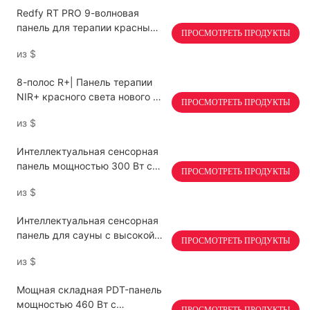
Redfy RT PRO 9-волновая
панель для терапии красным
ПРОСМОТРЕТЬ ПРОДУКТЫ
светом с голосовым
из
$
управлением, мощностью 5
Вт, двухчиповая.
8-полос R+| Панель терапии
NIR+ красного света нового 9
ПРОСМОТРЕТЬ ПРОДУКТЫ
-го поколения
из
$
Интеллектуальная сенсорная
панель мощностью 300 Вт с
ПРОСМОТРЕТЬ ПРОДУКТЫ
четырьмя чипами и четырьмя
из
$
длинами волн для терапии
красным светом.
Интеллектуальная сенсорная
панель для сауны с высокой
ПРОСМОТРЕТЬ ПРОДУКТЫ
интенсивностью излучения и
из
$
красным светом, 462
светодиода.
Мощная складная PDT-панель
мощностью 460 Вт с
ПРОСМОТРЕТЬ ПРОДУКТЫ