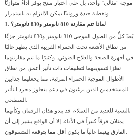
موجة "مثالي" واحد، بل على اختيار منتج يوفر أداءً متوازنًا
وتغطية جيدة وروتينًا يمكن الالتزام به باستمرار.
1. لماذا تتم مقارنة 810 نانومتر و830 نانومتر؟
يُعدّ كلٌّ من الطول الموجي 810 نانومتر و830 نانومتر جزءًا
من نطاق الأشعة تحت الحمراء القريبة الذي يظهر غالبًا
في أجهزة الصحة والعلاج الضوئي. وكثيرًا ما تتم مقارنتهما
نظرًا لتسويقهما لتطبيقات ذات تأثير أعمق من نطاق
الأطوال الموجية الحمراء المرئية، مما يجعلهما جذابين
للمستخدمين الذين يرغبون في دعم يتجاوز مجرد التأثير
السطحي.
بالنسبة للعديد من العملاء، قد يبدو هذان الرقمان وكأنهما
يمثلان فرقاً كبيراً في الأداء. إلا أن الواقع يشير إلى أن
الفارق بينهما غالباً ما يكون أقل مما يتوقعه المتسوقون.