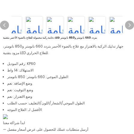
دعامة ركبة محمولة للعلاج بالضوء الأحمر بتقنية LED بتردد 660 نانومتر و850 نانومتر
جهاز تدليك الركبة بالاهتزاز مع علاج بالضوء الأحمر بتردد 660 نانومتر و850 نانومتر،
مزود بتقنية LED للعلاج الحراري.
رقم الموديل: KP60
الاستهلاك: 14 واط
الطول الموجي:
660 نانومتر: 850 نانومتر
وضع الإضافة: نعم
وضع التوقيت: نعم
وضع الاهتزاز: نعم
الطول الموجي/الشعار/اللون/التغليف: حسب الطلب
الأفضل لـ: العلاج الموجه
ابدأ شراكة معنا
— أرسل متطلبات عملك للحصول على عرض أسعار مفصل