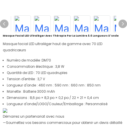
Masque Facial LED Ultraléger Avec Thérapie Par La Lumière À 4 Longueurs D'onde
Masque facial LED ultraléger haut de gamme avec 70 LED
quadricœurs
Numéro de modèle :
DM70
Consommation électrique :
3,8 W
Quantité de LED :
70 LED quadruples
Tension d'entrée :
3,7 V
Longueur d'onde :
460 nm : 590 nm : 660 nm : 850 nm
Manette : Batterie
3000 mAh
Dimensions : 8,6 po × 8,3 po × 0,2 po / 22 × 21 × 0,4 cm
Longueur d'onde/LOGO/Couleur/Emballage : Personnalisé
Démarrez un partenariat avec nous
—Soumettez vos besoins commerciaux pour obtenir un devis détaillé