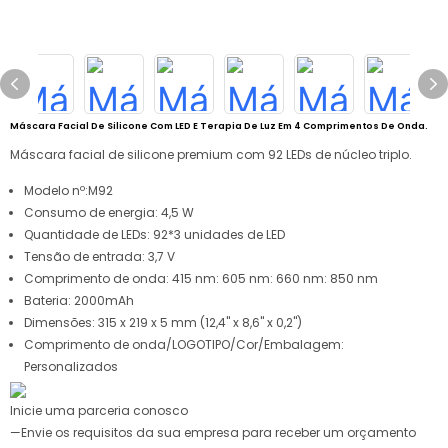
Máscara Facial De Silicone Com LED E Terapia De Luz Em 4 Comprimentos De Onda.
Máscara facial de silicone premium com 92 LEDs de núcleo triplo.
Modelo nº:
M92
Consumo de energia:
4,5 W
Quantidade de LEDs:
92*3 unidades de LED
Tensão de entrada:
3,7 V
Comprimento de onda:
415 nm: 605 nm: 660 nm: 850 nm
Bateria:
2000mAh
Dimensões: 315 x 219 x 5 mm (12,4" x 8,6" x 0,2")
Comprimento de onda/LOGOTIPO/Cor/Embalagem:
Personalizados
Inicie uma parceria conosco
—Envie os requisitos da sua empresa para receber um orçamento