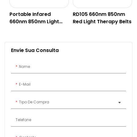
Portable Infared
RD105 660nm 850nm
660nm 850nm Light
Red Light Therapy Belts
Therapy Wrap For
Joint Knee Pain Relief
Envie Sua Consulta
Nome
E-Mail
Tipo De Compra
Telefone