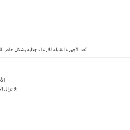
تُعد الأجهزة القابلة للارتداء جذابة بشكل خاص للعلامات التجارية التي تدخل سوق العلاج بالضوء الأحمر لأول مرة.
الأ
لا تزال الأجهزة التي تركز على الجمال تحقق أداءً قوياً في المجالات التالية: