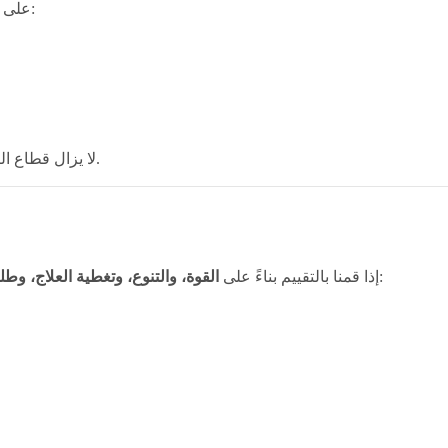
تُستخدم أقنعة الوجه المزودة بمصابيح LED على نطاق واسع من أجل:
لا يزال قطاع التجميل محركاً رئيسياً لنمو منتجات العلاج بالضوء الأحمر المدمجة.
، فإن جهاز العلاج بالضوء الأحمر الأكثر فعالية هو عادةً:
إذا قمنا بالتقييم بناءً على
القوة، والتنوع، وتغطية العلاج، و