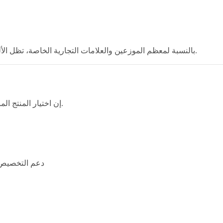
بالنسبة لمعظم الموزعين والعلامات التجارية الخاصة، تظل الألواح الكاملة للجسم هي الاستثمار الأكثر أمانًا على المدى الطويل.
إن اختيار المنتج المناسب أمر مهم، لكن اختيار شريك التصنيع المناسب أهم من ذلك.
دعم التخصيص 