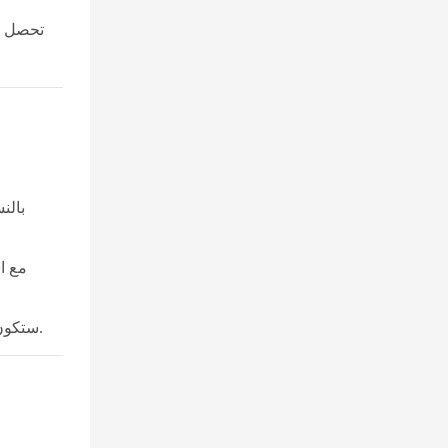
تحصل ال
بالن
مع ا
ستكون العلامات التجارية التي تبادر بتقديم منتجات عالية الأداء ومتميزة في وقت مبكر هي الأفضل استعداداً لتحقيق النمو على المدى الطويل.