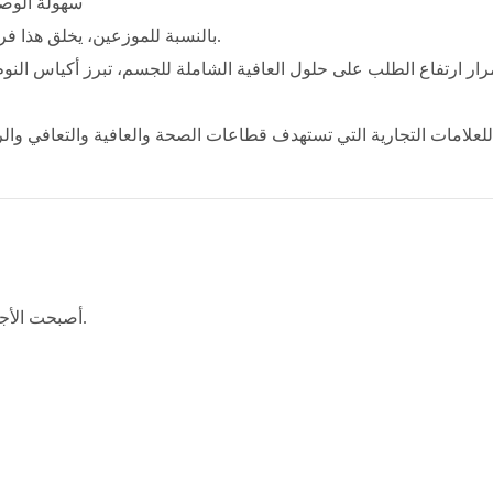
سهولة الوصو
بالنسبة للموزعين، يخلق هذا فرصة جذابة لخدمة قاعدة عملاء أوسع دون قيود المعدات الضخمة.
ار ارتفاع الطلب على حلول العافية الشاملة للجسم، تبرز أكياس النوم
للعلامات التجارية التي تستهدف قطاعات الصحة والعافية والتعافي والرع
أصبحت الأجهزة القابلة للارتداء واحدة من أسرع القطاعات نمواً في الصناعة.