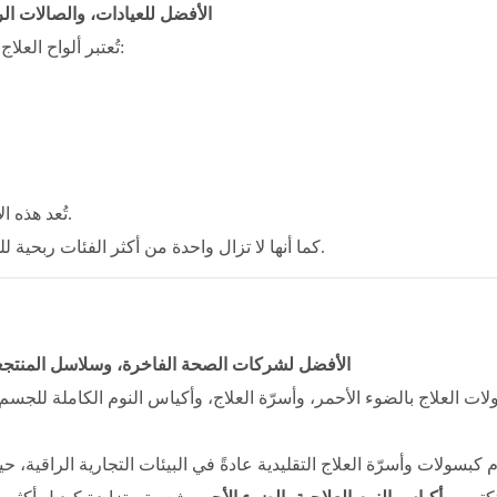
الأفضل للعيادات، والصالات ال
تُعتبر ألواح العلاج بالضوء الأحمر الكبيرة من بين أكثر الأجهزة فعالية لأنها تجمع بين:
تُعد هذه الأنظمة مثالية للعملاء الذين يسعون إلى علاج فعال لكامل الجسم.
كما أنها لا تزال واحدة من أكثر الفئات ربحية للموزعين نظراً لارتفاع متوسط ​​قيمة الطلب وقوة الطلب المتكرر.
الأفضل لشركات الصحة الفاخرة، وسلاسل المنتجعا
ات العلاج بالضوء الأحمر، وأسرّة العلاج، وأكياس النوم الكاملة للجسم
 كبسولات وأسرّة العلاج التقليدية عادةً في البيئات التجارية الراقية، 