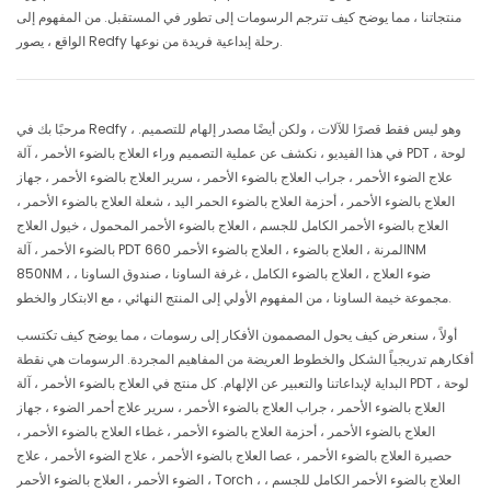
منتجاتنا ، مما يوضح كيف تترجم الرسومات إلى تطور في المستقبل. من المفهوم إلى
الواقع ، يصور Redfy رحلة إبداعية فريدة من نوعها.
مرحبًا بك في Redfy ، وهو ليس فقط قصرًا للآلات ، ولكن أيضًا مصدر إلهام للتصميم.
في هذا الفيديو ، نكشف عن عملية التصميم وراء العلاج بالضوء الأحمر ، آلة PDT ، لوحة
علاج الضوء الأحمر ، جراب العلاج بالضوء الأحمر ، سرير العلاج بالضوء الأحمر ، جهاز
العلاج بالضوء الأحمر ، أحزمة العلاج بالضوء الحمر اليد ، شعلة العلاج بالضوء الأحمر ،
العلاج بالضوء الأحمر الكامل للجسم ، العلاج بالضوء الأحمر المحمول ، خيول العلاج
بالضوء الأحمر ، آلة PDT المرنة ، العلاج بالضوء ، العلاج بالضوء الأحمر 660NM
850NM ، ضوء العلاج ، العلاج بالضوء الكامل ، غرفة الساونا ، صندوق الساونا ،
مجموعة خيمة الساونا ، من المفهوم الأولي إلى المنتج النهائي ، مع الابتكار والخطو.
أولاً ، سنعرض كيف يحول المصممون الأفكار إلى رسومات ، مما يوضح كيف تكتسب
أفكارهم تدريجياً الشكل والخطوط العريضة من المفاهيم المجردة. الرسومات هي نقطة
البداية لإبداعاتنا والتعبير عن الإلهام. كل منتج في العلاج بالضوء الأحمر ، آلة PDT ، لوحة
العلاج بالضوء الأحمر ، جراب العلاج بالضوء الأحمر ، سرير علاج أحمر الضوء ، جهاز
العلاج بالضوء الأحمر ، أحزمة العلاج بالضوء الأحمر ، غطاء العلاج بالضوء الأحمر ،
حصيرة العلاج بالضوء الأحمر ، عصا العلاج بالضوء الأحمر ، علاج الضوء الأحمر ، علاج
الضوء الأحمر ، العلاج بالضوء الأحمر ، Torch ، العلاج بالضوء الأحمر الكامل للجسم ،