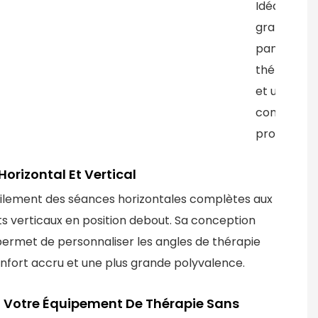
Idéal pour 
grands
panneaux
thérapeuti
et une utili
commercia
prolongée.
orizontal Et Vertical
ilement des séances horizontales complètes aux
s verticaux en position debout. Sa conception
permet de personnaliser les angles de thérapie
nfort accru et une plus grande polyvalence.
 Votre Équipement De Thérapie Sans