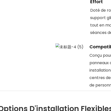
Effort
Doté de ro
support gl
tout en ma
séances de
Compatib
Conçu pou
panneaux d
installatio
centres de 
de personn
Options D'installation Flexible