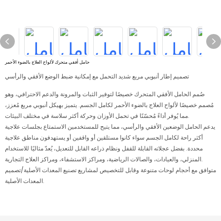
حامل أفقي متحرك لألواح العلاج بالضوء الأحمر
تصميم إطار أنبوبي مربع شديد التحمل مع إمكانية ضبط الوضع الأفقي والرأسي
صُمم الحامل الأفقي المتحرك خصيصًا لتوفير الثبات والمرونة والدعم الاحترافي، وهو
مُصمم خصيصًا لألواح العلاج بالضوء الأحمر لكامل الجسم. يتميز بهيكل أنبوبي مربع مُعزز،
مما يُوفر أداءً مُحسّنًا في تحمل الأوزان وحركة أكثر سلاسة في مختلف البيئات.
يدعم الحامل الوضعين الأفقي والرأسي، مما يتيح للمستخدمين الاستمتاع بجلسات علاجية
أكثر راحة لكامل الجسم سواء كانوا مستلقين أو واقفين أو يستهدفون مناطق علاجية
محددة. بفضل عجلاته القابلة للقفل ونظام ذراعه القابل للتعديل، يُعدّ مثاليًا للاستخدام
المنزلي، والعيادات، والصالات الرياضية، ومراكز الاستشفاء، ومراكز العلاج التجارية.
متوافق مع أحجام لوحات متنوعة وقابل للتخصيص لمشاريع تصنيع المعدات الأصلية/تصميم
المعدات الأصلية.