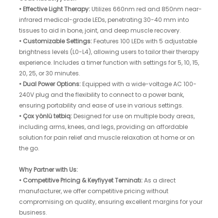
•
Effective Light Therapy:
Utilizes 660nm red and 850nm near-
infrared medical-grade LEDs, penetrating 30-40 mm into
tissues to aid in bone, joint, and deep muscle recovery.
•
Customizable Settings:
Features 100 LEDs with 5 adjustable
brightness levels (L0-L4), allowing users to tailor their therapy
experience. Includes a timer function with settings for 5, 10, 15,
20, 25, or 30 minutes.
•
Dual Power Options:
Equipped with a wide-voltage AC 100-
240V plug and the flexibility to connect to a power bank,
ensuring portability and ease of use in various settings.
•
Çox yönlü tətbiq:
Designed for use on multiple body areas,
including arms, knees, and legs, providing an affordable
solution for pain relief and muscle relaxation at home or on
the go.
Why Partner with Us:
•
Competitive Pricing & Keyfiyyət Təminatı:
As a direct
manufacturer, we offer competitive pricing without
compromising on quality, ensuring excellent margins for your
business.