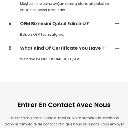
Müştərinin tələbinə uyğun olaraq standart paket və
ya xüsusi paket ixrac edin.
5
OEM Biznesini Qəbul Edirsiniz?
Bəli, biz OEM təchizatçıyıq.
6
What Kind Of Certificate You Have ?
We have ISO9001, ISO14001,PED,SGS.
Entrer En Contact Avec Nous
Laissez simplement votre e-mail ou votre numéro de téléphone
dans le formulaire de contact afin que nous puissions vous envoyer