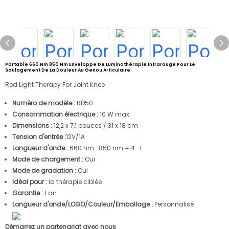
Portable 660 Nm 850 Nm Enveloppe De Luminothérapie Infrarouge Pour Le
Soulagement De La Douleur Au Genou Articulaire
Red Light Therapy For Joint Knee
Numéro de modèle :
RD50
Consommation électrique :
10 W max.
Dimensions :
12,2 x 7,1 pouces / 31 x 18 cm
Tension d'entrée :
12V/1A
Longueur d'onde :
660 nm : 850 nm = 4 : 1
Mode de chargement :
Oui
Mode de gradation :
Oui
Idéal pour :
la thérapie ciblée
Garantie :
1 an
Longueur d'onde/LOGO/Couleur/Emballage :
Personnalisé
Démarrez un partenariat avec nous