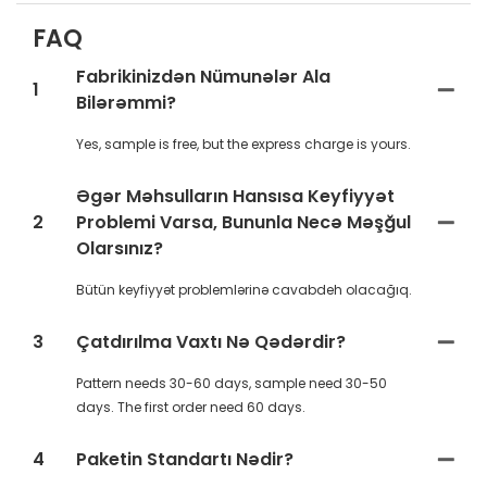
Experience the Power of LED Red Light Therapy
FAQ
Fabrikinizdən Nümunələr Ala
1
Bilərəmmi?
Yes, sample is free, but the express charge is yours.
Əgər Məhsulların Hansısa Keyfiyyət
2
Problemi Varsa, Bununla Necə Məşğul
Olarsınız?
Bütün keyfiyyət problemlərinə cavabdeh olacağıq.
3
Çatdırılma Vaxtı Nə Qədərdir?
Pattern needs 30-60 days, sample need 30-50
days. The first order need 60 days.
4
Paketin Standartı Nədir?