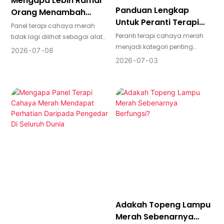
Mengapa Lebih Ramai
dalam atau kedua-duanya.
Panduan Lengkap
Orang Menambah
Untuk Peranti Terapi
Panel Terapi Lampu
Panel terapi cahaya merah
Lampu Merah
Merah Ke Dalam Rutin
Peranti terapi cahaya merah
tidak lagi dilihat sebagai alat
Harian Mereka
menjadi kategori penting
kesejahteraan khusus sahaja.
2026
07
08
merentasi pasaran kecantikan,
Bagi ramai pengguna, ia telah
2026
07
03
kesejahteraan, pemulihan dan
menjadi cara praktikal untuk
kegunaan di rumah. Panduan
menyokong penampilan kulit,
ini memberikan gambaran
pemulihan dan rutin
keseluruhan yang jelas tentang
penjagaan diri yang lebih
jenis peranti, panjang
konsisten dari rumah.
gelombang, sinaran,
keselamatan dan
pertimbangan sumber supaya
pembeli dapat lebih
memahami perkara yang
penting sebelum membuat
keputusan produk atau
pembelian.
Adakah Topeng Lampu
Merah Sebenarnya