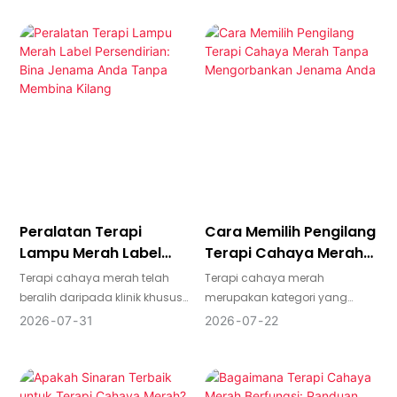
untuk menarik pelanggan
baharu dan meningkatkan
pendapatan berulang.
Cabarannya adalah
mengetahui peralatan yang
hendak dibeli—dan cara
mengimbangi spesifikasi
teknikal, hasil pelanggan dan
pulangan pelaburan—sebelum
anda komited kepada sistem
katil, pod atau panel.
Peralatan Terapi
Cara Memilih Pengilang
Lampu Merah Label
Terapi Cahaya Merah
Persendirian: Bina
Tanpa Mengorbankan
Terapi cahaya merah telah
Terapi cahaya merah
Jenama Anda Tanpa
Jenama Anda
beralih daripada klinik khusus
merupakan kategori yang
Membina Kilang
kepada pasaran
bergerak pantas—begitu juga
2026
07
31
2026
07
22
kesejahteraan, kecantikan dan
bilangan kilang yang
kegunaan rumah arus
mendakwa mereka boleh
perdana. Bagi jenama, salun,
membina peranti untuk anda.
klinik dan pengedar, peralatan
Perbezaan antara pembekal