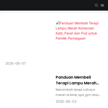
2026
08
07
Panduan Membeli
Terapi Lampu Merah
Komersial: Katil, Panel
Menambah terapi cahaya
Dan Pod Untuk Pemilik
merah di klinik, spa, gim atau
Perniagaan
studio pemulihan boleh
2026
08
03
menjadi cara yang ampuh