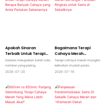
terapi cahaya merah label
komoditi dan rakan kongsi
persendirian menawarkan
pembuatan sebenar
jalan pintas: anda boleh
ditunjukkan dalam
melancarkan rangkaian panel,
kejuruteraan, dokumentasi,
topeng dan peranti lain anda
kebolehpercayaan
sendiri di bawah nama
penghantaran dan betapa
jenama anda, tanpa perlu
yakinnya anda boleh menjual
mereka bentuk atau
produk akhir dalam pasaran
mengeluarkan semuanya dari
yang dikawal selia.
Apakah Sinaran
Bagaimana Terapi
awal.
Terbaik Untuk Terapi
Cahaya Merah
Cahaya Merah? Berapa
Berfungsi: Panduan
Iradiasi merupakan salah satu
Terapi cahaya merah mungkin
Banyak Cahaya Yang
Ringkas Untuk Sains Di
nombor yang paling
kelihatan mudah pada
Anda Perlukan
Sebaliknya
mengelirukan pada halaman
luarannya, tetapi sebab ia
2026
07
20
2026
07
16
Sebenarnya
produk terapi cahaya merah—
menarik begitu banyak
dan juga salah satu yang
perhatian datang daripada
paling penting. Ia memberitahu
apa yang berlaku di peringkat
anda berapa banyak kuasa
selular. Ia direka bentuk untuk
cahaya yang sampai ke kulit
menggunakan panjang
anda pada jarak tertentu, yang
gelombang cahaya tertentu