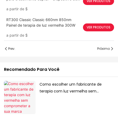
VER PRODUTOS
recrescimento capilar de comprimento de
a partir de
$
onda duplo
RT300 Classic Classic 660nm 850nm
Painel de terapia de luz vermelha 300W
VER PRODUTOS
a partir de
$
Prev.
Próximo
Recomendado Para Você
Como escolher um fabricante de
terapia com luz vermelha sem
comprometer a sua marca