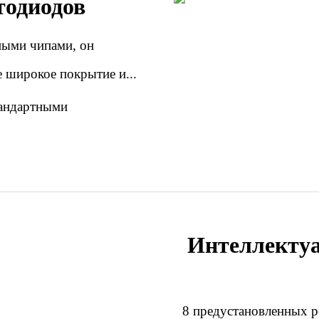
тодиодов
ыми чипами, он
е широкое покрытие и...
тандартными
Интеллекту
8 предустановленных р