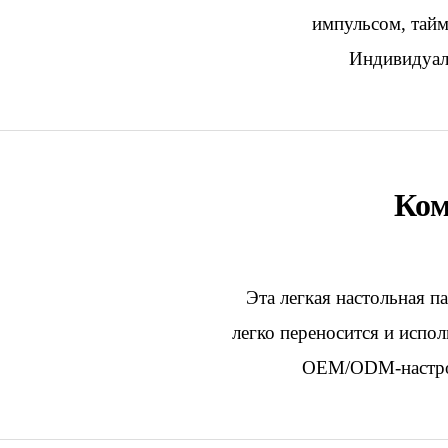
импульсом, тайм
Индивидуали
Ком
Эта легкая настольная п
легко переносится и испол
OEM/ODM-настрой