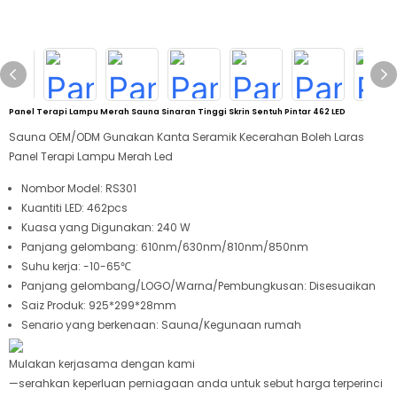
Panel Terapi Lampu Merah Sauna Sinaran Tinggi Skrin Sentuh Pintar 462 LED
Sauna OEM/ODM Gunakan Kanta Seramik Kecerahan Boleh Laras
Panel Terapi Lampu Merah Led
Nombor Model: RS301
Kuantiti LED: 462pcs
Kuasa yang Digunakan: 240
W
Panjang gelombang: 610nm/630nm/810nm/850nm
Suhu kerja: -10-65℃
Panjang gelombang/LOGO/Warna/Pembungkusan: Disesuaikan
Saiz Produk: 925*299*28mm
Senario yang berkenaan: Sauna/Kegunaan rumah
Mulakan kerjasama dengan kami
—serahkan keperluan perniagaan anda untuk sebut harga terperinci